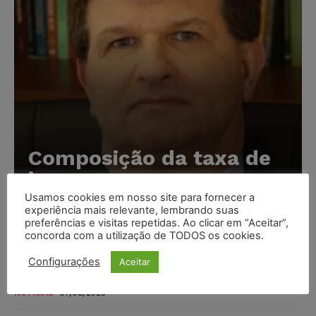
Composição da taxa de
juros
Usamos cookies em nosso site para fornecer a
Carlos Henrique Abrão
-
07/08/2026
experiência mais relevante, lembrando suas
preferências e visitas repetidas. Ao clicar em “Aceitar”,
concorda com a utilização de TODOS os cookies.
Meta é alvo de denúncia após anúncios com conteúdo
sexual infantil gerado por IA circularem em suas
Configurações
Aceitar
plataformas
NOTÍCIAS
07/08/2026