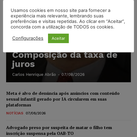
Usamos cookies em nosso site para fornecer a
experiência mais relevante, lembrando suas
preferências e visitas repetidas. Ao clicar em “Aceitar”,
concorda com a utilização de TODOS os cookies.
Configurações
Aceitar
Composição da taxa de
juros
Carlos Henrique Abrão
-
07/08/2026
Meta é alvo de denúncia após anúncios com conteúdo
sexual infantil gerado por IA circularem em suas
plataformas
NOTÍCIAS
07/08/2026
Advogado preso por suspeita de matar o filho tem
inscrição suspensa pela OAB-TO