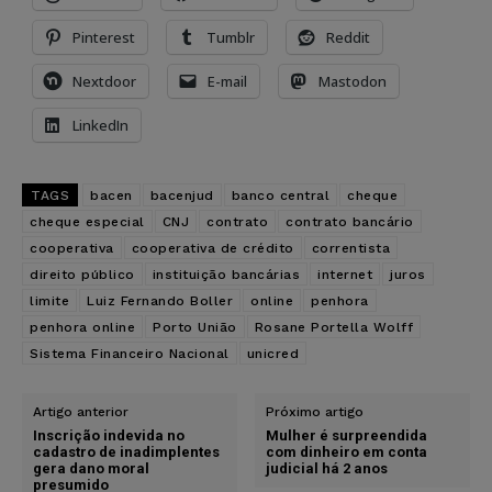
Pinterest
Tumblr
Reddit
Nextdoor
E-mail
Mastodon
LinkedIn
TAGS
bacen
bacenjud
banco central
cheque
cheque especial
CNJ
contrato
contrato bancário
cooperativa
cooperativa de crédito
correntista
direito público
instituição bancárias
internet
juros
limite
Luiz Fernando Boller
online
penhora
penhora online
Porto União
Rosane Portella Wolff
Sistema Financeiro Nacional
unicred
Artigo anterior
Próximo artigo
Inscrição indevida no
Mulher é surpreendida
cadastro de inadimplentes
com dinheiro em conta
gera dano moral
judicial há 2 anos
presumido