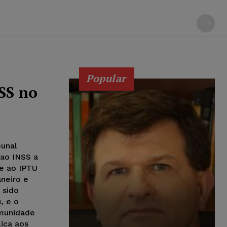
Popular
NSS no
bunal
 ao INSS a
te ao IPTU
aneiro e
 sido
, e o
imunidade
lica aos