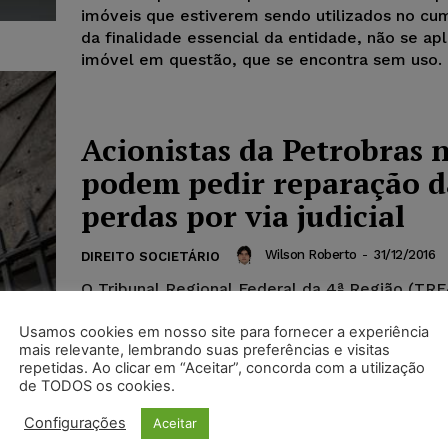
imóveis que estiverem sendo utilizados no c
da finalidade essencial da entidade, não se ap
imóvel em questão, que se encontra sem uso.
Acionistas da Petrobras 
podem pedir reparação d
perdas por via judicial
Wilson Roberto
-
31/12/2016
DIREITO SOCIETÁRIO
O Tribunal Regional Federal da 4ª Região (TRF
em julgamento realizado dia 14 de dezembro, 
Usamos cookies em nosso site para fornecer a experiência
um acionista da Petrobras que pedia...
mais relevante, lembrando suas preferências e visitas
repetidas. Ao clicar em “Aceitar”, concorda com a utilização
de TODOS os cookies.
Configurações
Aceitar