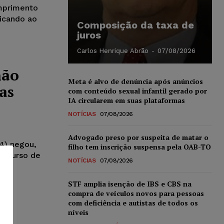
umprimento
licando ao
Composição da taxa de
juros
Carlos Henrique Abrão
-
07/08/2026
não
Meta é alvo de denúncia após anúncios
as
com conteúdo sexual infantil gerado por
IA circularem em suas plataformas
NOTÍCIAS
07/08/2026
Advogado preso por suspeita de matar o
4) negou,
filho tem inscrição suspensa pela OAB-TO
recurso de
NOTÍCIAS
07/08/2026
STF amplia isenção de IBS e CBS na
compra de veículos novos para pessoas
com deficiência e autistas de todos os
níveis