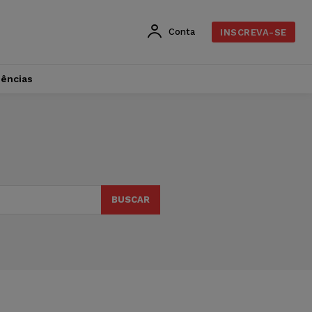
Conta
INSCREVA-SE
dências
BUSCAR