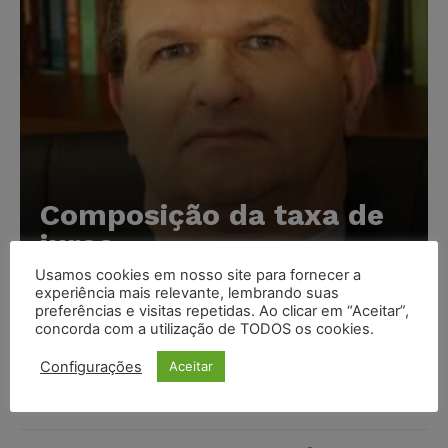
Composição da taxa de
juros
Usamos cookies em nosso site para fornecer a
Carlos Henrique Abrão
-
07/08/2026
experiência mais relevante, lembrando suas
preferências e visitas repetidas. Ao clicar em “Aceitar”,
concorda com a utilização de TODOS os cookies.
Meta é alvo de denúncia após anúncios com conteúdo
sexual infantil gerado por IA circularem em suas
Configurações
Aceitar
plataformas
NOTÍCIAS
07/08/2026