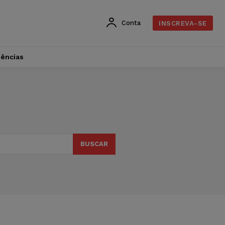
Conta
INSCREVA-SE
dências
BUSCAR