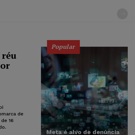
Popular
 réu
por
oi
comarca de
 de 16
do.
Meta é alvo de denúncia