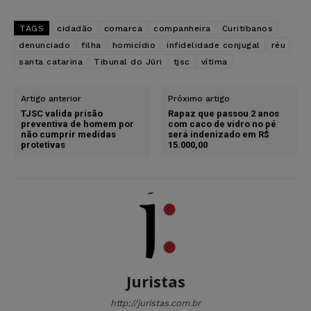
TAGS
cidadão
comarca
companheira
Curitibanos
denunciado
filha
homicídio
infidelidade conjugal
réu
santa catarina
Tibunal do Júri
tjsc
vítima
Artigo anterior
Próximo artigo
TJSC valida prisão
Rapaz que passou 2 anos
preventiva de homem por
com caco de vidro no pé
não cumprir medidas
será indenizado em R$
protetivas
15.000,00
Juristas
http://juristas.com.br