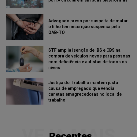
por IA circularem em suas plataformas
Advogado preso por suspeita de matar
o filho tem inscrição suspensa pela
OAB-TO
STF amplia isenção de IBS e CBS na
compra de veículos novos para pessoas
com deficiência e autistas de todos os
níveis
Justiça do Trabalho mantém justa
causa de empregado que vendia
canetas emagrecedoras no local de
trabalho
VEJA MAIS
Recentes