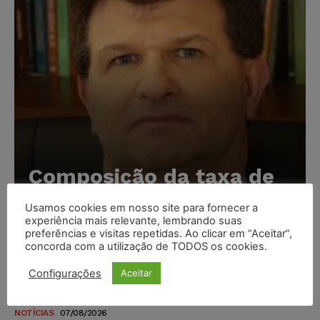
Composição da taxa de
juros
Usamos cookies em nosso site para fornecer a
experiência mais relevante, lembrando suas
Carlos Henrique Abrão
-
07/08/2026
preferências e visitas repetidas. Ao clicar em “Aceitar”,
concorda com a utilização de TODOS os cookies.
Meta é alvo de denúncia após anúncios com conteúdo
Configurações
Aceitar
sexual infantil gerado por IA circularem em suas
plataformas
NOTÍCIAS
07/08/2026