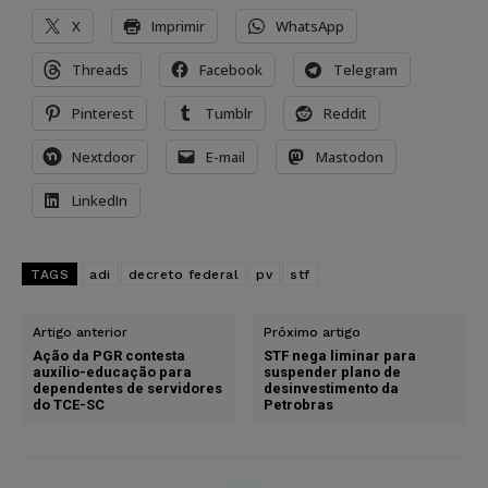
X
Imprimir
WhatsApp
Threads
Facebook
Telegram
Pinterest
Tumblr
Reddit
Nextdoor
E-mail
Mastodon
LinkedIn
TAGS
adi
decreto federal
pv
stf
Artigo anterior
Próximo artigo
Ação da PGR contesta
STF nega liminar para
auxílio-educação para
suspender plano de
dependentes de servidores
desinvestimento da
do TCE-SC
Petrobras