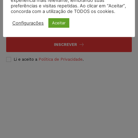
experiência mais relevante, lembrando suas
preferências e visitas repetidas. Ao clicar em “Aceitar”,
Inscreva-se
concorda com a utilização de TODOS os cookies.
Configurações
Aceitar
INSCREVER
Li e aceito a
Política de Privacidade
.