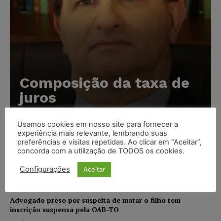
Composição da taxa de
juros
Carlos Henrique Abrão
-
07/08/2026
Usamos cookies em nosso site para fornecer a
experiência mais relevante, lembrando suas
preferências e visitas repetidas. Ao clicar em “Aceitar”,
Meta é alvo de denúncia após anúncios com conteúdo
concorda com a utilização de TODOS os cookies.
sexual infantil gerado por IA circularem em suas
plataformas
Configurações
Aceitar
NOTÍCIAS
07/08/2026
Advogado preso por suspeita de matar o filho tem
inscrição suspensa pela OAB-TO