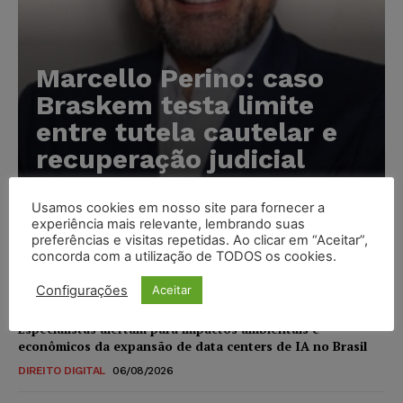
Marcello Perino: caso
Braskem testa limite
entre tutela cautelar e
recuperação judicial
Karina Silvério
-
06/08/2026
Usamos cookies em nosso site para fornecer a
experiência mais relevante, lembrando suas
preferências e visitas repetidas. Ao clicar em “Aceitar”,
IA da Anthropic cria identidades falsas em teste de
concorda com a utilização de TODOS os cookies.
segurança e acende alerta sobre riscos de autonomia
NOTÍCIAS
06/08/2026
Configurações
Aceitar
Especialistas alertam para impactos ambientais e
econômicos da expansão de data centers de IA no Brasil
DIREITO DIGITAL
06/08/2026