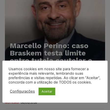
Marcello Perino: caso
Braskem testa limite
entre tutela cautelar e
recuperação judicial
Usamos cookies em nosso site para fornecer a
experiência mais relevante, lembrando suas
Karina Silvério
-
06/08/2026
preferências e visitas repetidas. Ao clicar em “Aceitar”,
concorda com a utilização de TODOS os cookies.
IA da Anthropic cria identidades falsas em teste de
Configurações
Aceitar
segurança e acende alerta sobre riscos de autonomia
NOTÍCIAS
06/08/2026