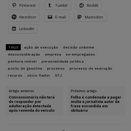
Pinterest
Tumblr
Reddit
Nextdoor
E-mail
Mastodon
LinkedIn
TAGS
ação de execução
decisão unânime
desconsideração
empresa
ex-empregados
penhora imóvel
personalidade jurídica
posto de gasolina
processo
processo de execução
recurso
sócio fiador
STJ
Artigo anterior
Próximo artigo
Concessionária não terá
Folha é condenada a pagar
de responder por
multa à jornalista autor de
adulteração detectada
frase escondida em
após revenda do veículo
obituário