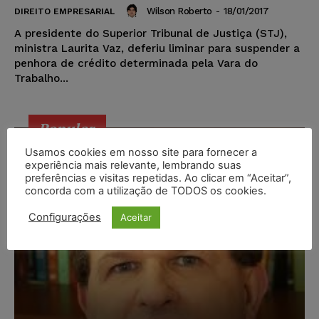
Wilson Roberto
-
18/01/2017
DIREITO EMPRESARIAL
A presidente do Superior Tribunal de Justiça (STJ),
ministra Laurita Vaz, deferiu liminar para suspender a
penhora de crédito determinada pela Vara do
Trabalho...
Popular
Usamos cookies em nosso site para fornecer a
experiência mais relevante, lembrando suas
preferências e visitas repetidas. Ao clicar em “Aceitar”,
concorda com a utilização de TODOS os cookies.
Configurações
Aceitar