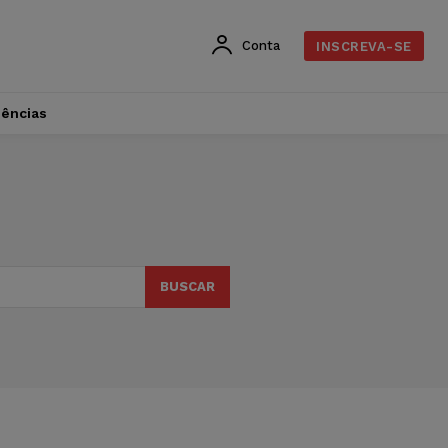
Conta
INSCREVA-SE
dências
BUSCAR