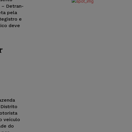
 – Detran-
eta pela
Registro e
lico deve
r
Fazenda
Distrito
otorista
o veículo
ade do