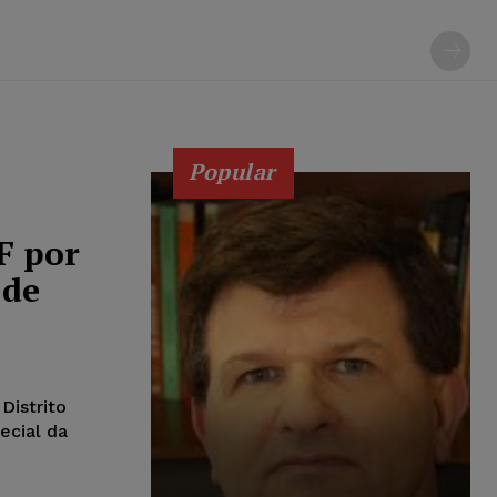
Popular
F por
 de
Distrito
ecial da