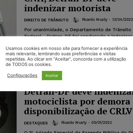
indenizar motorista
Ricardo Krusty
-
13/04/2022
DIREITO DE TRÂNSITO
Por unanimidade, o Departamento de Trânsito 
Federal - Detran-DF foi condenado a indeniza
motorista pela demora de quase dois meses n
Usamos cookies em nosso site para fornecer a experiência
e entrega da carteira de habilitação. Ao mante
mais relevante, lembrando suas preferências e visitas
condenação, a 3ª Turma Recursal dos Juizados
repetidas. Ao clicar em “Aceitar”, concorda com a utilização
do DF destacou que a demora foi injustificada e causou
de TODOS os cookies.
insegurança ao motorista.
Configurações
Aceitar
Detran-DF deve indeniza
motociclista por demora
disponibilização de CRLV
Ricardo Krusty
-
05/01/2022
DESTAQUES
O 1º Juizado Especial da Fazenda Pública do Di