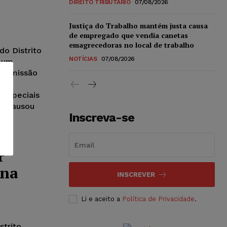
DIREITO TRIBUTÁRIO
07/08/2026
Justiça do Trabalho mantém justa causa
de empregado que vendia canetas
emagrecedoras no local de trabalho
do Distrito
NOTÍCIAS
07/08/2026
r um
a emissão
r a
 Especiais
Inscreva-se
r
 na
INSCREVER
Li e aceito a
Política de Privacidade
.
strito