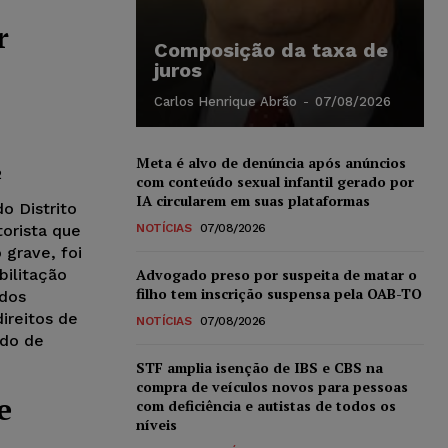
r
Composição da taxa de
juros
Carlos Henrique Abrão
-
07/08/2026
Meta é alvo de denúncia após anúncios
2
com conteúdo sexual infantil gerado por
IA circularem em suas plataformas
o Distrito
orista que
NOTÍCIAS
07/08/2026
 grave, foi
bilitação
Advogado preso por suspeita de matar o
filho tem inscrição suspensa pela OAB-TO
 dos
ireitos de
NOTÍCIAS
07/08/2026
ado de
STF amplia isenção de IBS e CBS na
compra de veículos novos para pessoas
e
com deficiência e autistas de todos os
níveis