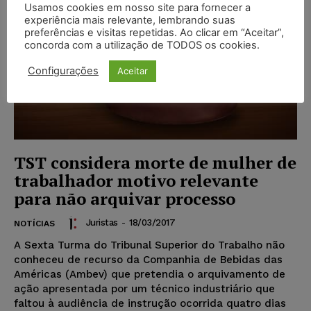
Usamos cookies em nosso site para fornecer a
experiência mais relevante, lembrando suas
preferências e visitas repetidas. Ao clicar em “Aceitar”,
concorda com a utilização de TODOS os cookies.
Configurações
Aceitar
TST considera morte de mulher de
trabalhador motivo relevante
para não arquivar processo
Juristas
-
18/03/2017
NOTÍCIAS
A Sexta Turma do Tribunal Superior do Trabalho não
conheceu de recurso da Companhia de Bebidas das
Américas (Ambev) que pretendia o arquivamento de
ação apresentada por um técnico industriário que
faltou à audiência de instrução ocorrida quatro dias