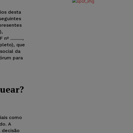
ios desta
seguintes
 presentes
),
º ..........,
pleto), que
 social da
uórum para
quear?
iais como
do. A
 decisão