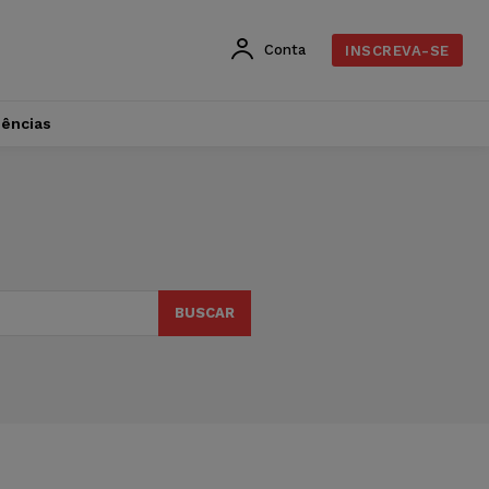
Conta
INSCREVA-SE
dências
BUSCAR