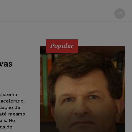
Popular
vas
ssistema
 acelerado.
edação de
e até mesmo
ais. No
ios de