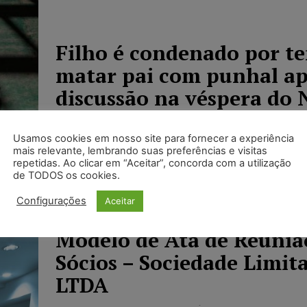
Filho é condenado por te
matar pai com punhal a
discussão na véspera do 
Portal Juristas
-
17/02/2023
NOTÍCIAS
Usamos cookies em nosso site para fornecer a experiência
Um homem foi condenado por tentar matar seu
mais relevante, lembrando suas preferências e visitas
após uma discussão, na primeira sessão do Tri
repetidas. Ao clicar em “Aceitar”, concorda com a utilização
de TODOS os cookies.
Júri deste ano na comarca...
Configurações
Aceitar
Modelo de Ata de Reuniã
Sócios – Sociedade Limit
LTDA