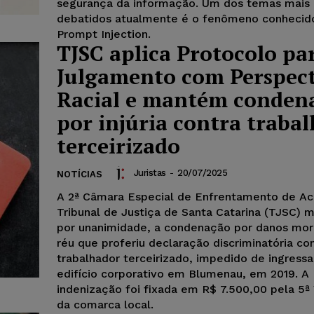
segurança da informação. Um dos temas mais 
debatidos atualmente é o fenômeno conheci
Prompt Injection.
TJSC aplica Protocolo pa
Julgamento com Perspec
Racial e mantém conden
por injúria contra traba
terceirizado
Juristas
-
20/07/2025
NOTÍCIAS
A 2ª Câmara Especial de Enfrentamento de Ac
Tribunal de Justiça de Santa Catarina (TJSC) 
por unanimidade, a condenação por danos mor
réu que proferiu declaração discriminatória co
trabalhador terceirizado, impedido de ingress
edifício corporativo em Blumenau, em 2019. A
indenização foi fixada em R$ 7.500,00 pela 5ª 
da comarca local.