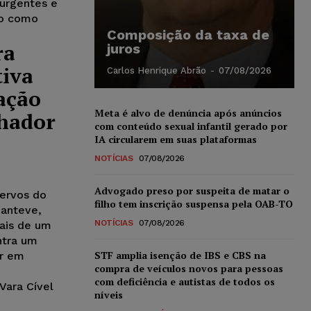
urgentes e
do como
Composição da taxa de
ra
juros
tiva
Carlos Henrique Abrão
-
07/08/2026
ação
Meta é alvo de denúncia após anúncios
lhador
com conteúdo sexual infantil gerado por
IA circularem em suas plataformas
NOTÍCIAS
07/08/2026
Advogado preso por suspeita de matar o
ervos do
filho tem inscrição suspensa pela OAB-TO
manteve,
NOTÍCIAS
07/08/2026
ais de um
ntra um
STF amplia isenção de IBS e CBS na
ar em
compra de veículos novos para pessoas
com deficiência e autistas de todos os
Vara Cível
níveis