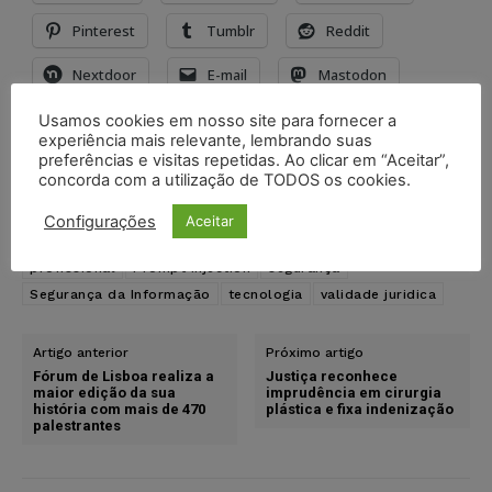
Pinterest
Tumblr
Reddit
Nextdoor
E-mail
Mastodon
LinkedIn
Usamos cookies em nosso site para fornecer a
experiência mais relevante, lembrando suas
preferências e visitas repetidas. Ao clicar em “Aceitar”,
concorda com a utilização de TODOS os cookies.
TAGS
Direito
discussão
documento
ia generativa
Inteligência Artificial no Direito
Judiciário brasileiro
Configurações
Aceitar
legaltech
Operadores do Direito
pdf
portal juristas
profissional
Prompt Injection
segurança
Segurança da Informação
tecnologia
validade juridica
Artigo anterior
Próximo artigo
Fórum de Lisboa realiza a
Justiça reconhece
maior edição da sua
imprudência em cirurgia
história com mais de 470
plástica e fixa indenização
palestrantes