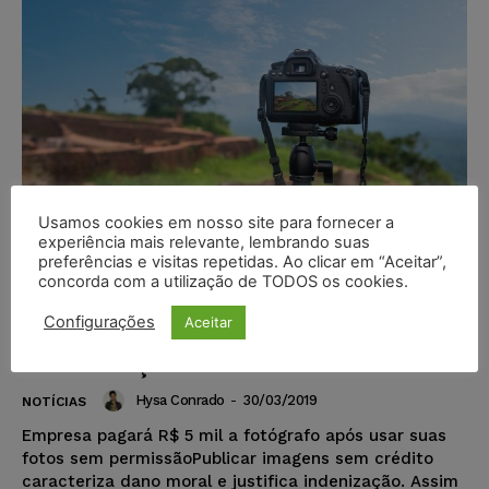
Usamos cookies em nosso site para fornecer a
experiência mais relevante, lembrando suas
preferências e visitas repetidas. Ao clicar em “Aceitar”,
concorda com a utilização de TODOS os cookies.
Publicar imagem sem crédito
Configurações
Aceitar
caracteriza dano moral e justifica
indenização
Hysa Conrado
-
30/03/2019
NOTÍCIAS
Empresa pagará R$ 5 mil a fotógrafo após usar suas
fotos sem permissãoPublicar imagens sem crédito
caracteriza dano moral e justifica indenização. Assim