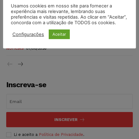
Justiça do Trabalho mantém justa causa de empregado que
Usamos cookies em nosso site para fornecer a
vendia canetas emagrecedoras no local de trabalho
experiência mais relevante, lembrando suas
preferências e visitas repetidas. Ao clicar em “Aceitar”,
NOTÍCIAS
07/08/2026
concorda com a utilização de TODOS os cookies.
Justiça de SP decreta prisão de suspeito investigado na
Configurações
Aceitar
morte de advogado
NOTÍCIAS
07/08/2026
Inscreva-se
INSCREVER
Li e aceito a
Política de Privacidade
.