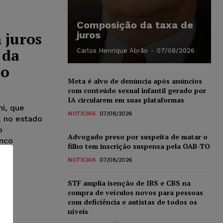
Composição da taxa de
 juros
juros
 da
Carlos Henrique Abrão
-
07/08/2026
ão
Meta é alvo de denúncia após anúncios
com conteúdo sexual infantil gerado por
IA circularem em suas plataformas
hi, que
NOTÍCIAS
07/08/2026
, no estado
o
Advogado preso por suspeita de matar o
anco
filho tem inscrição suspensa pela OAB-TO
NOTÍCIAS
07/08/2026
STF amplia isenção de IBS e CBS na
compra de veículos novos para pessoas
com deficiência e autistas de todos os
níveis