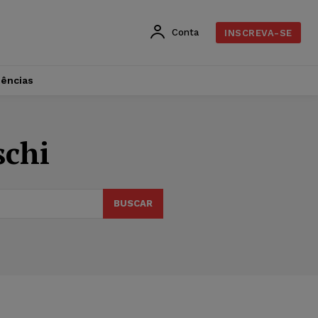
Conta
INSCREVA-SE
dências
schi
BUSCAR