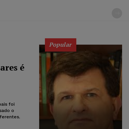
Popular
lares é
ais foi
usado o
ferentes.