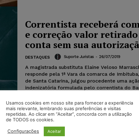
Correntista receberá com
e correção valor retirado
conta sem sua autorizaç
Suporte Juristas
-
26/07/2019
DESTAQUES
A magistrada substituta Elaine Veloso Marrasc
responde pela 1ª Vara da comarca de Imbituba
de Santa Catarina, julgou procedente uma açã
indenizatória formulada pelo correntista do B
Bradesco...
Usamos cookies em nosso site para fornecer a experiência
mais relevante, lembrando suas preferências e visitas
repetidas. Ao clicar em “Aceitar”, concorda com a utilização
de TODOS os cookies.
Configurações
Aceitar