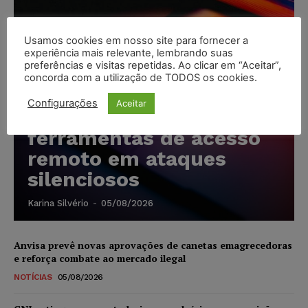
Usamos cookies em nosso site para fornecer a
experiência mais relevante, lembrando suas
preferências e visitas repetidas. Ao clicar em “Aceitar”,
Cibercriminosos
concorda com a utilização de TODOS os cookies.
exploram softwares
Configurações
Aceitar
legítimos para instalar
ferramentas de acesso
remoto em ataques
silenciosos
Karina Silvério
-
05/08/2026
Anvisa prevê novas aprovações de canetas emagrecedoras
e reforça combate ao mercado ilegal
NOTÍCIAS
05/08/2026