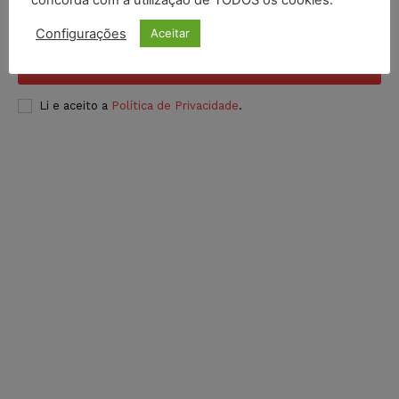
concorda com a utilização de TODOS os cookies.
Configurações
Aceitar
INSCREVER
Li e aceito a
Política de Privacidade
.