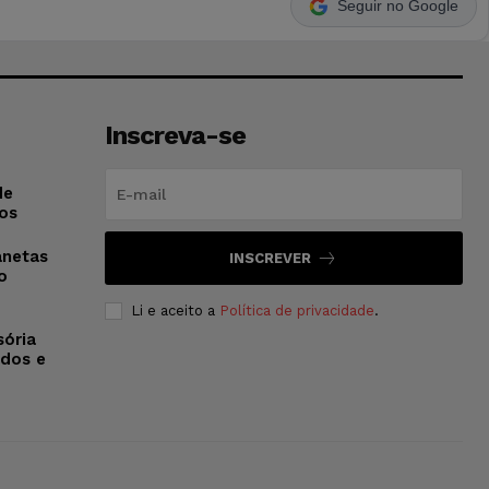
Seguir no Google
Inscreva-se
de
os
anetas
INSCREVER
o
Li e aceito a
Política de privacidade
.
sória
dos e