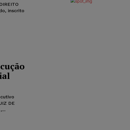
DIREITO
ecução
ial
cutivo
UIZ DE
...