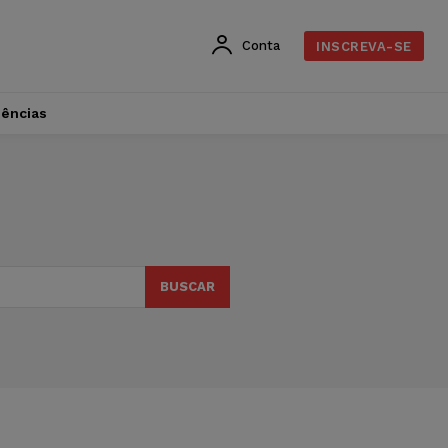
Conta
INSCREVA-SE
dências
BUSCAR