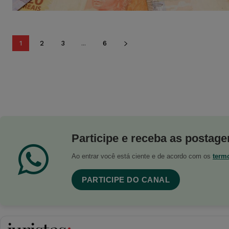
1
2
3
...
6
Participe e receba as postagen
Ao entrar você está ciente e de acordo com os
term
PARTICIPE DO CANAL