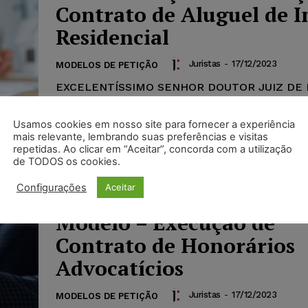
Contrato de Aluguel de 
Residencial
Juristas
-
17/12/2023
MODELOS DE PETIÇÃO
EXCELENTÍSSIMO SENHOR DOUTOR JUIZ DE 
DA VARA CÍVEL DA COMARCA DE , , , , portador do
documento de identidade nº ,...
Usamos cookies em nosso site para fornecer a experiência
mais relevante, lembrando suas preferências e visitas
repetidas. Ao clicar em “Aceitar”, concorda com a utilização
de TODOS os cookies.
Configurações
Aceitar
Modelo – Execução de
Contrato de Honorários
Advocatícios
Juristas
-
17/12/2023
MODELOS DE PETIÇÃO