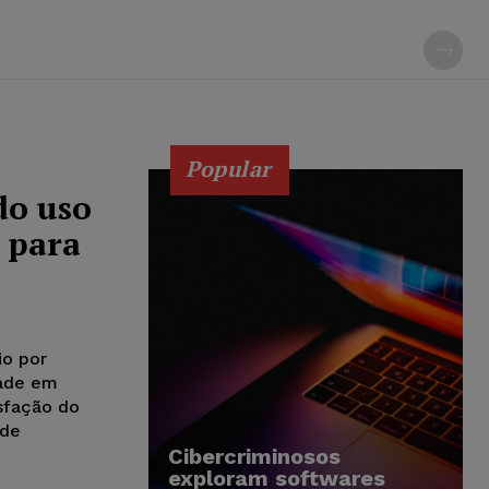
Popular
do uso
 para
io por
dade em
isfação do
 de
Cibercriminosos
exploram softwares