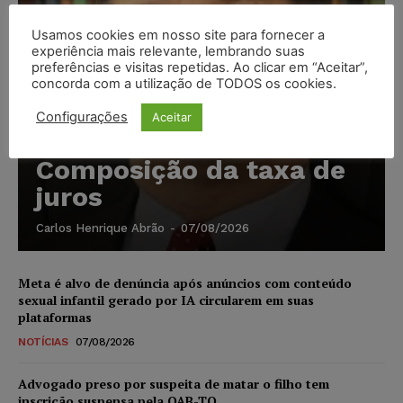
Usamos cookies em nosso site para fornecer a
experiência mais relevante, lembrando suas
preferências e visitas repetidas. Ao clicar em “Aceitar”,
concorda com a utilização de TODOS os cookies.
Configurações
Aceitar
Composição da taxa de
juros
Carlos Henrique Abrão
-
07/08/2026
Meta é alvo de denúncia após anúncios com conteúdo
sexual infantil gerado por IA circularem em suas
plataformas
NOTÍCIAS
07/08/2026
Advogado preso por suspeita de matar o filho tem
inscrição suspensa pela OAB-TO