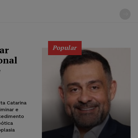
Popular
ar
onal
e
ta Catarina
iminar e
ocedimento
bótica
plasia