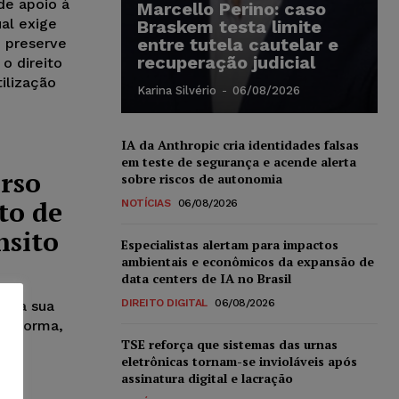
de apoio à
Marcello Perino: caso
ual exige
Braskem testa limite
entre tutela cautelar e
 preserve
recuperação judicial
o direito
ilização
Karina Silvério
-
06/08/2026
IA da Anthropic cria identidades falsas
em teste de segurança e acende alerta
urso
sobre riscos de autonomia
to de
NOTÍCIAS
06/08/2026
nsito
Especialistas alertam para impactos
ambientais e econômicos da expansão de
data centers de IA no Brasil
DIREITO DIGITAL
06/08/2026
ra a sua
e, forma,
TSE reforça que sistemas das urnas
eletrônicas tornam-se invioláveis após
assinatura digital e lacração