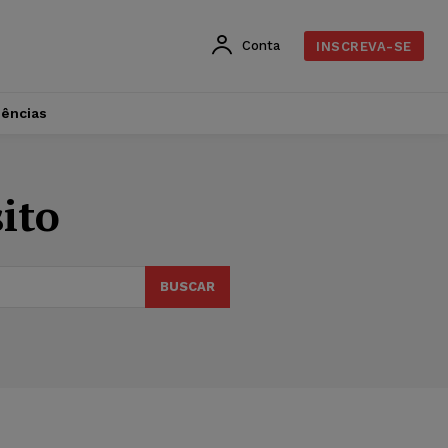
Conta
INSCREVA-SE
dências
sito
BUSCAR