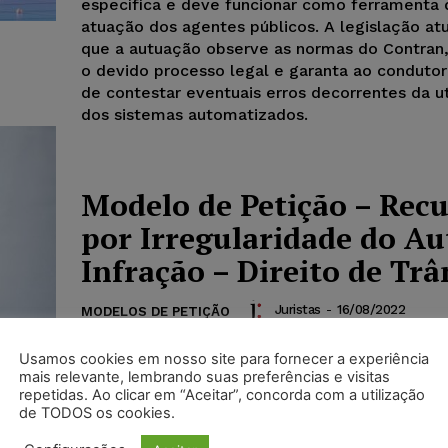
específica e deve funcionar como ferramenta 
atuação dos agentes públicos. A legislação at
que a autuação observe as normas do Contran,
o devido processo legal e garanta ao condutor 
de contestar eventuais erros decorrentes da ut
dos sistemas automatizados.
Modelo de Petição – Rec
por Irregularidade do Au
Infração – Direito de Trâ
Juristas
-
16/08/2022
MODELOS DE PETIÇÃO
O ato administrativo necessita de requisitos pa
Usamos cookies em nosso site para fornecer a experiência
formação, quais sejam, competência, finalidad
mais relevante, lembrando suas preferências e visitas
motivo e objeto.
repetidas. Ao clicar em “Aceitar”, concorda com a utilização
de TODOS os cookies.