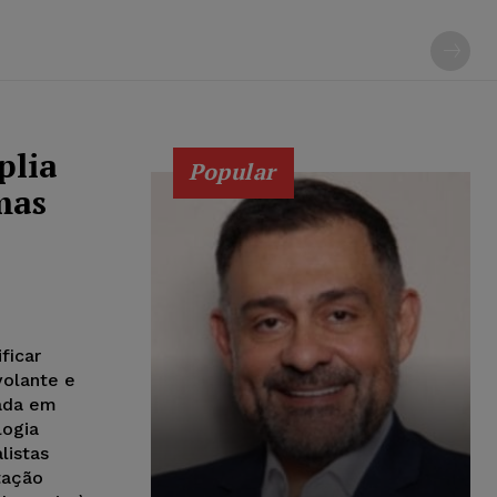
plia
Popular
mas
ificar
volante e
iada em
logia
listas
tação