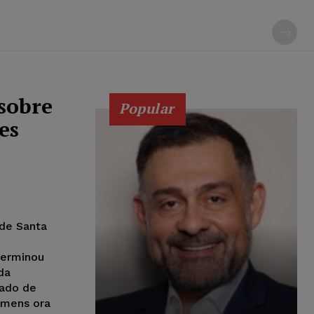
sobre
Popular
es
 de Santa
terminou
da
tado de
homens ora