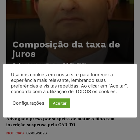
Composição da taxa de
juros
Carlos Henrique Abrão
-
07/08/2026
Usamos cookies em nosso site para fornecer a
experiência mais relevante, lembrando suas
Meta é alvo de denúncia após anúncios com conteúdo
preferências e visitas repetidas. Ao clicar em “Aceitar”,
sexual infantil gerado por IA circularem em suas
concorda com a utilização de TODOS os cookies.
plataformas
Configurações
Aceitar
NOTÍCIAS
07/08/2026
Advogado preso por suspeita de matar o filho tem
inscrição suspensa pela OAB-TO
NOTÍCIAS
07/08/2026