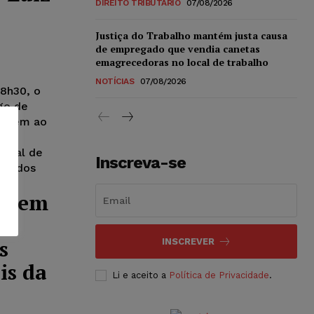
DIREITO TRIBUTÁRIO
07/08/2026
o
Justiça do Trabalho mantém justa causa
de empregado que vendia canetas
emagrecedoras no local de trabalho
NOTÍCIAS
07/08/2026
18h30, o
go de
nagem ao
ade
bunal de
Inscreva-se
cio dos
nagem
s
INSCREVER
is da
Li e aceito a
Política de Privacidade
.