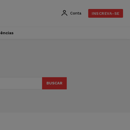
Conta
INSCREVA-SE
dências
BUSCAR