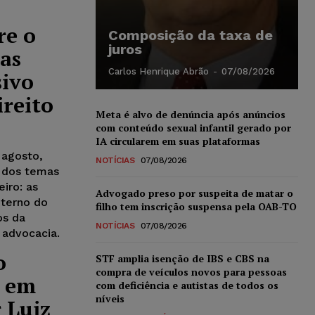
re o
Composição da taxa de
juros
tas
Carlos Henrique Abrão
-
07/08/2026
sivo
reito
Meta é alvo de denúncia após anúncios
com conteúdo sexual infantil gerado por
IA circularem em suas plataformas
 agosto,
NOTÍCIAS
07/08/2026
m dos temas
eiro: as
Advogado preso por suspeita de matar o
terno do
filho tem inscrição suspensa pela OAB-TO
os da
NOTÍCIAS
07/08/2026
a advocacia.
o
STF amplia isenção de IBS e CBS na
compra de veículos novos para pessoas
” em
com deficiência e autistas de todos os
níveis
 Luiz