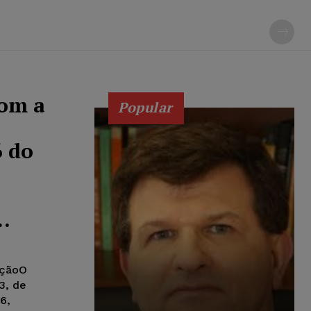
com a
Popular
6 do
..
uçãoO
3, de
6,