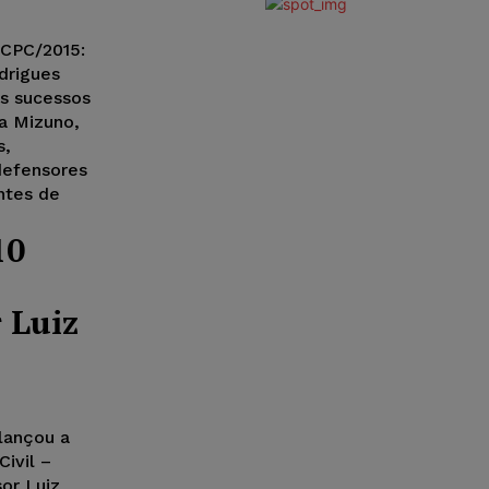
 CPC/2015:
drigues
s sucessos
ra Mizuno,
s,
defensores
ntes de
10
 Luiz
 lançou a
ivil –
or Luiz