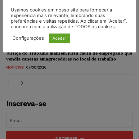
NOTÍCIAS
07/08/2026
Usamos cookies em nosso site para fornecer a
experiência mais relevante, lembrando suas
STF amplia isenção de IBS e CBS na compra de veículos
preferências e visitas repetidas. Ao clicar em “Aceitar”,
novos para pessoas com deficiência e autistas de todos os
concorda com a utilização de TODOS os cookies.
níveis
Configurações
Aceitar
DIREITO TRIBUTÁRIO
07/08/2026
Justiça do Trabalho mantém justa causa de empregado que
vendia canetas emagrecedoras no local de trabalho
NOTÍCIAS
07/08/2026
Inscreva-se
INSCREVER