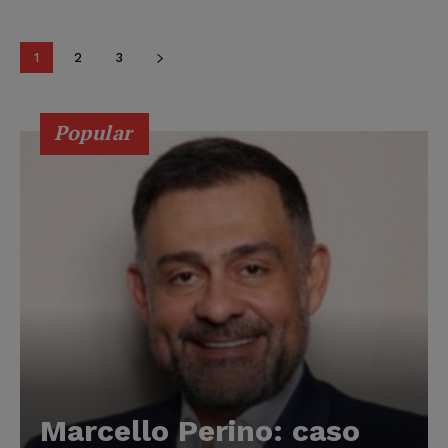
1
2
3
Popular
Marcello Perino: caso