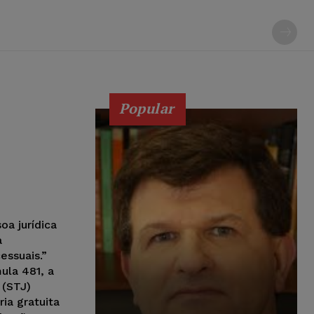
Popular
oa jurídica
a
essuais.”
ula 481, a
 (STJ)
ria gratuita