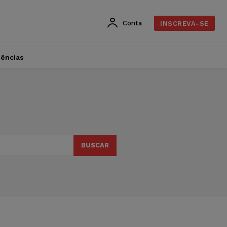
Conta
INSCREVA-SE
dências
BUSCAR