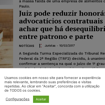
à massa falida de uma empresa de alimentos 
Paulo.
Juiz pode reduzir honorá
advocatícios contratuais 
achar que há desequilíbr
entre patrono e parte
Juristas
-
10/03/2017
NOTÍCIAS
A Segunda Turma Especializada do Tribunal Re
Federal da 2ª Região (TRF2) decidiu, à unanim
confirmar a sentença na qual o juízo de 1º grau
pedido de deduzir os honorários advocatícios c
diretamente das verbas principais a serem rec
Usamos cookies em nosso site para fornecer a experiência
autora, E.N.B., mas reduziu o percentual a ser
mais relevante, lembrando suas preferências e visitas
de 35% para 30%.
repetidas. Ao clicar em “Aceitar”, concorda com a utilização
de TODOS os cookies.
Configurações
Aceitar