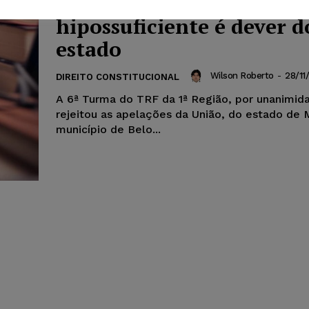
Tratamento de saúde pa
hipossuficiente é dever d
estado
Wilson Roberto
-
28/11
DIREITO CONSTITUCIONAL
A 6ª Turma do TRF da 1ª Região, por unanimid
rejeitou as apelações da União, do estado de 
município de Belo...