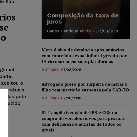
de São
rios
Composição da taxa de
juros
se
Carlos Henrique Abrão
-
07/08/2026
io
Meta é alvo de denúncia após anúncios
com conteúdo sexual infantil gerado por
IA circularem em suas plataformas
gional
NOTÍCIAS
07/08/2026
idade,
 aceitou o
Advogado preso por suspeita de matar o
filho tem inscrição suspensa pela OAB-TO
ontratuais
ebidas pela
NOTÍCIAS
07/08/2026
 deduzido
STF amplia isenção de IBS e CBS na
compra de veículos novos para pessoas
com deficiência e autistas de todos os
níveis