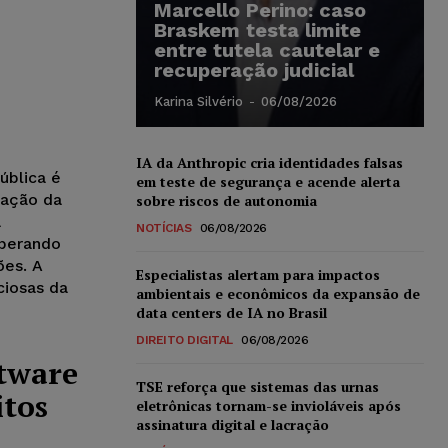
Marcello Perino: caso
Braskem testa limite
entre tutela cautelar e
recuperação judicial
Karina Silvério
-
06/08/2026
IA da Anthropic cria identidades falsas
ública é
em teste de segurança e acende alerta
zação da
sobre riscos de autonomia
a
NOTÍCIAS
06/08/2026
uperando
ões. A
Especialistas alertam para impactos
ciosas da
ambientais e econômicos da expansão de
data centers de IA no Brasil
DIREITO DIGITAL
06/08/2026
tware
TSE reforça que sistemas das urnas
itos
eletrônicas tornam-se invioláveis após
assinatura digital e lacração