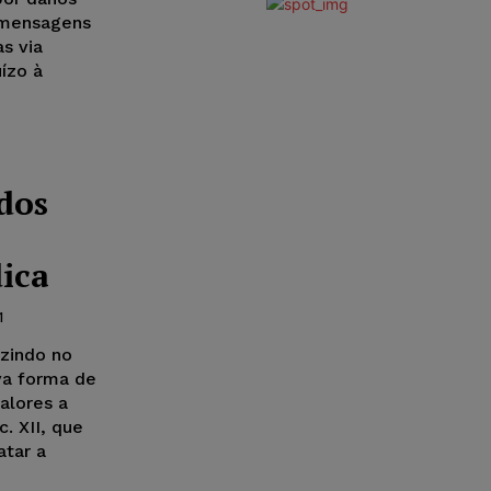
 mensagens
s via
ízo à
dos
dica
1
uzindo no
va forma de
alores a
. XII, que
atar a