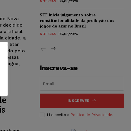
NOTÍCIAS
06/08/2026
STF inicia julgamento sobre
 de Nova
constitucionalidade da proibição dos
r decidido
jogos de azar no Brasil
 artificial
NOTÍCIAS
06/08/2026
a cidade, a
sibilitar
gerado pelo
tre essas
 d’água,
Inscreva-se
de
INSCREVER
is
Li e aceito a
Política de Privacidade
.
por danos