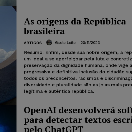
As origens da República
brasileira
Gisele Leite
-
20/11/2023
ARTIGOS
Resumo: Enfim, desde sua nobre origem, a rep
um ideal a se aperfeiçoar pela luta e concreti
preservação da dignidade humana, onde vige 
progressiva e definitiva inclusão do cidadão s
todos os preconceitos, racismos e discriminaç
diversidade e pluralidade são as joias mais pre
legítima e autêntica república.
OpenAI desenvolverá sof
para detectar textos escr
pelo ChatGPT