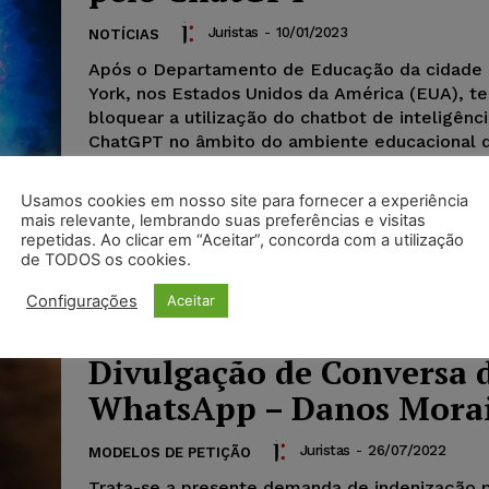
Juristas
-
10/01/2023
NOTÍCIAS
Após o Departamento de Educação da cidade
York, nos Estados Unidos da América (EUA), te
bloquear a utilização do chatbot de inteligência
ChatGPT no âmbito do ambiente educacional d
OpenAI optou por adotar “mitigações” para pos
qualquer pessoa a identificar se um texto foi 
Usamos cookies em nosso site para fornecer a experiência
software de inteligência artificial ChatGPT. En
mais relevante, lembrando suas preferências e visitas
medidas estaria também uma técnica de marca
repetidas. Ao clicar em “Aceitar”, concorda com a utilização
de TODOS os cookies.
de acordo com o site TechCrunch.
Configurações
Aceitar
Modelo – Indenização –
Divulgação de Conversa 
WhatsApp – Danos Mora
Juristas
-
26/07/2022
MODELOS DE PETIÇÃO
Trata-se a presente demanda de indenização 