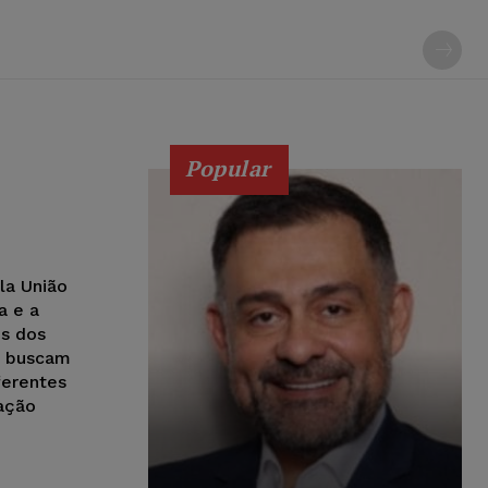
Popular
la União
a e a
es dos
e buscam
ferentes
cação