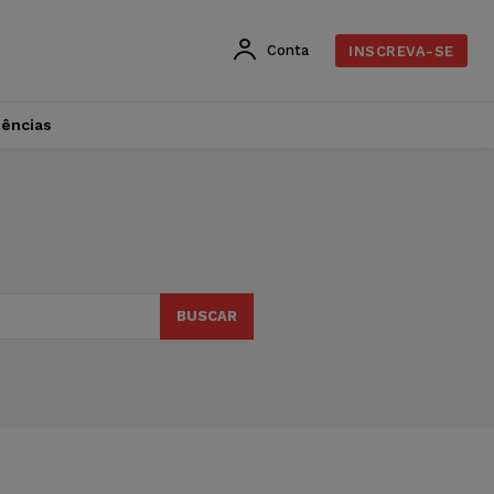
Conta
INSCREVA-SE
dências
BUSCAR