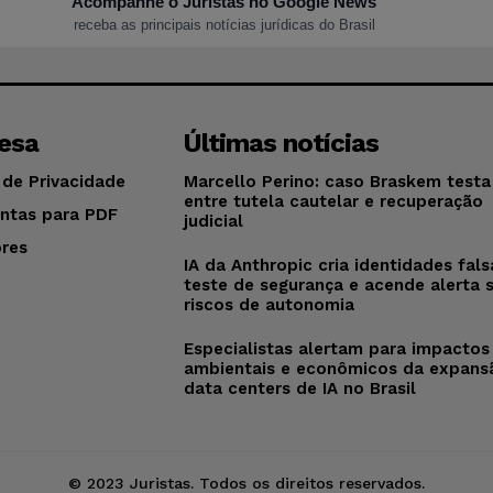
Acompanhe o Juristas no Google News
receba as principais notícias jurídicas do Brasil
esa
Últimas notícias
 de Privacidade
Marcello Perino: caso Braskem testa 
entre tutela cautelar e recuperação
ntas para PDF
judicial
res
IA da Anthropic cria identidades fal
o
teste de segurança e acende alerta 
riscos de autonomia
Especialistas alertam para impactos
ambientais e econômicos da expans
data centers de IA no Brasil
© 2023 Juristas. Todos os direitos reservados.