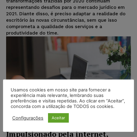
transformações trazidas por 2020 continuam
representando desafios para o mercado jurídico em
2021. Diante disso, é preciso adaptar a realidade do
escritório às novas circunstâncias, sem que isso
comprometa a qualidade dos serviços e a
produtividade do time.
Usamos cookies em nosso site para fornecer a
experiência mais relevante, lembrando suas
preferências e visitas repetidas. Ao clicar em “Aceitar”,
concorda com a utilização de TODOS os cookies.
Configurações
Aceitar
Impulsionado pela internet,