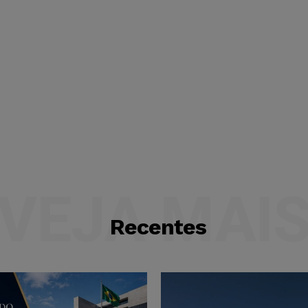
VEJA MAI
Recentes