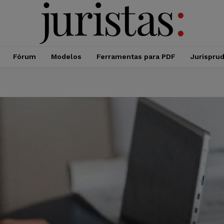
Fórum
Modelos
Ferramentas para PDF
Jurispru