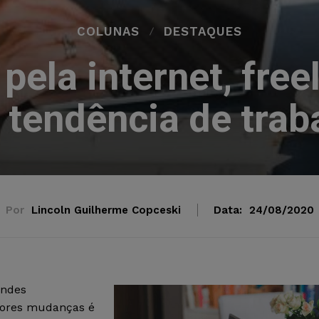
COLUNAS
DESTAQUES
ela internet, free
a tendência de trab
Por
Lincoln Guilherme Copceski
Data:
24/08/2020
andes
iores mudanças é