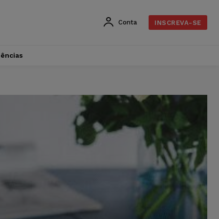
Conta
INSCREVA-SE
dências