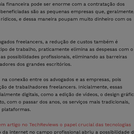
mia financeira pode ser enorme com a contratação dos
 beneficiadas são as pequenas empresas que, geralmente
rídicos, e dessa maneira poupam muito dinheiro com os
vogados freelancers, a redução de custos também é
e tipo de trabalho, praticamente elimina as despesas com o
s possibilidades profissionais, eliminando as barreiras
dores dos grandes escritórios.
a na conexão entre os advogados e as empresas, pois
ão de trabalhadores freelancers. Inicialmente, essas
almente digitais, como a edição de vídeos, o design gráfi
o, com o passar dos anos, os serviços mais tradicionais,
 plataformas.
em artigo no TechReviews o papel crucial das tecnologias
o da internet no campo profissional abriu a possibilidade 