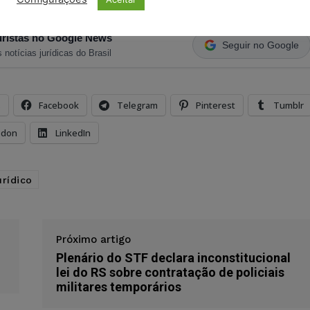
ristas no Google News
Seguir no Google
 notícias jurídicas do Brasil
s
Facebook
Telegram
Pinterest
Tumblr
odon
LinkedIn
urídico
Próximo artigo
Plenário do STF declara inconstitucional
lei do RS sobre contratação de policiais
militares temporários