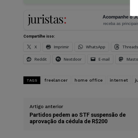
Acompanhe o Ju
receba as principais
Compartilhe isso:
X
Imprimir
WhatsApp
Thread
Reddit
Nextdoor
E-mail
Mast
freelancer
home office
internet
j
TAGS
Artigo anterior
Partidos pedem ao STF suspensão de
aprovação da cédula de R$200