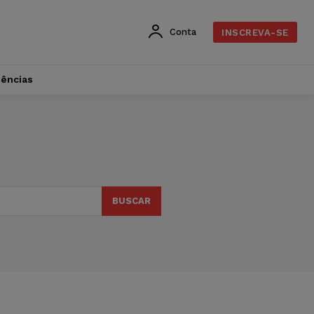
Conta
INSCREVA-SE
dências
BUSCAR