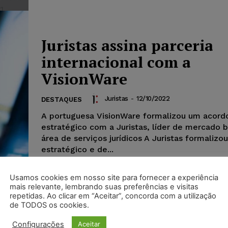
Juristas assina parceria
internacional com a
VisionWare
Juristas
-
12/10/2022
DESTAQUES
A portuguesa VisionWare formalizou um acord
estratégico com a Juristas, líder de mercado br
área de serviços jurídicos A Juristas formaliz
estratégico e de...
Usamos cookies em nosso site para fornecer a experiência
mais relevante, lembrando suas preferências e visitas
repetidas. Ao clicar em “Aceitar”, concorda com a utilização
Empresa de ciberseguran
de TODOS os cookies.
VisionWare expande atu
Configurações
Aceitar