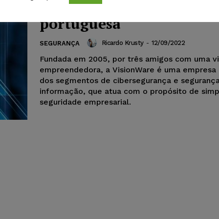
em países de língua
portuguesa
Ricardo Krusty
-
12/09/2022
SEGURANÇA
Fundada em 2005, por três amigos com uma v
empreendedora, a VisionWare é uma empresa 
dos segmentos de cibersegurança e seguranç
informação, que atua com o propósito de simpl
seguridade empresarial.