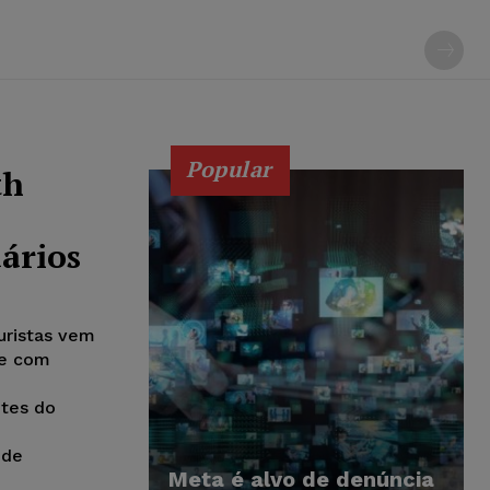
Popular
th
uários
uristas vem
se com
ntes do
 de
Meta é alvo de denúncia