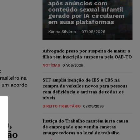
após anúncios com
conteúdo sexual infantil
gerado por IA circularem
em suas plataformas
Karina Silvério
-
07/08/2026
Advogado preso por suspeita de matar o
filho tem inscrição suspensa pela OAB-TO
NOTÍCIAS
07/08/2026
o
asileiro na
STF amplia isenção de IBS e CBS na
ou um acordo
compra de veículos novos para pessoas
com deficiência e autistas de todos os
níveis
DIREITO TRIBUTÁRIO
07/08/2026
Justiça do Trabalho mantém justa causa
ça,
de empregado que vendia canetas
ação
emagrecedoras no local de trabalho