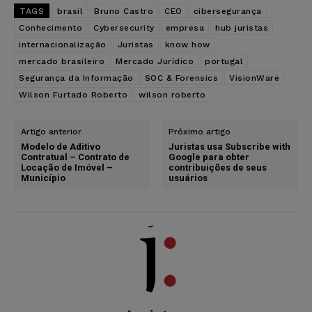
TAGS
brasil
Bruno Castro
CEO
cibersegurança
Conhecimento
Cybersecurity
empresa
hub juristas
internacionalização
Juristas
know how
mercado brasileiro
Mercado Jurídico
portugal
Segurança da Informação
SOC & Forensics
VisionWare
Wilson Furtado Roberto
wilson roberto
Artigo anterior
Próximo artigo
Modelo de Aditivo
Juristas usa Subscribe with
Contratual – Contrato de
Google para obter
Locação de Imóvel –
contribuições de seus
Município
usuários