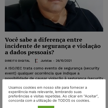
Você sabe a diferença entre
incidente de segurança e violação
a dados pessoais?
Juristas
-
26/10/2021
DIREITO DIGITAL
A ISO/IEC trata como evento de segurança (security
event) qualquer ocorrência que indique a
possibilidade de causar violação à segurança (security
breach), e como incidente de segurança (security
Usamos cookies em nosso site para fornecer a
incident) qualquer ocorrência de evento (s) de
experiência mais relevante, lembrando suas
segurança que tenha (m) alta probabilidade de causá-
preferências e visitas repetidas. Ao clicar em “Aceitar”,
la.
concorda com a utilização de TODOS os cookies.