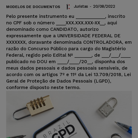
Juristas
-
20/08/2022
MODELOS DE DOCUMENTOS
Pelo presente instrumento eu ____________, inscrito
no CPF sob o número ____XXX.XXX.XXX-XX__, aqui
denominado como CANDIDATO, autorizo
expressamente que a UNIVERSIDADE FEDERAL DE
XXXXXXX, doravante denominada CONTROLADORA, em
razão do Concurso Público para cargo do Magistério
Federal, regido pelo Edital Nº _______, de ___/___/____
publicado no DOU em ____/____/20__, disponha dos
meus dados pessoais e dados pessoais sensíveis, de
acordo com os artigos 7º e 11º da Lei 13.709/2018, Lei
Geral de Proteção de Dados Pessoais (LGPD),
conforme disposto neste termo.