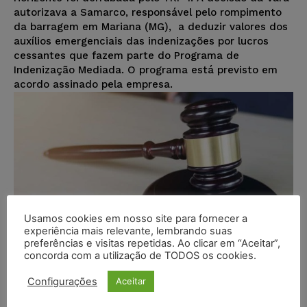
autorizava a Samarco, responsável pelo rompimento
da barragem em Mariana (MG), a deduzir valores dos
auxílios emergenciais das indenizações por lucros
cessantes que fazem parte do Programa de
Indenização Mediada. O programa está previsto em
acordo assinado pela empresa.
Usamos cookies em nosso site para fornecer a
experiência mais relevante, lembrando suas
preferências e visitas repetidas. Ao clicar em “Aceitar”,
concorda com a utilização de TODOS os cookies.
Configurações
Aceitar