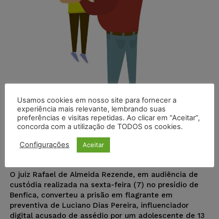
Usamos cookies em nosso site para fornecer a
Justiça decreta prisão preventiva
experiência mais relevante, lembrando suas
de influenciador digital acusado
preferências e visitas repetidas. Ao clicar em “Aceitar”,
de assédio a adolescente em
concorda com a utilização de TODOS os cookies.
banheiro
Configurações
Aceitar
Ricardo Krusty
-
08/10/2022
DESTAQUES
O juiz Rafael de Almeida Rezende, em audiência de
custódia realizada na sexta-feira (7) no presídio de
Benfica, converteu a prisão em flagrante em
preventiva de Luciano Dias Pereira, influenciador
digital acusado de assédio por um adolescente de 13