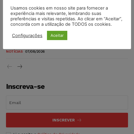
Usamos cookies em nosso site para fornecer a
Justiça do Trabalho mantém justa causa de empregado que
experiência mais relevante, lembrando suas
vendia canetas emagrecedoras no local de trabalho
preferências e visitas repetidas. Ao clicar em “Aceitar”,
concorda com a utilização de TODOS os cookies.
NOTÍCIAS
07/08/2026
Configurações
Aceitar
Justiça de SP decreta prisão de suspeito investigado na
morte de advogado
NOTÍCIAS
07/08/2026
Inscreva-se
INSCREVER