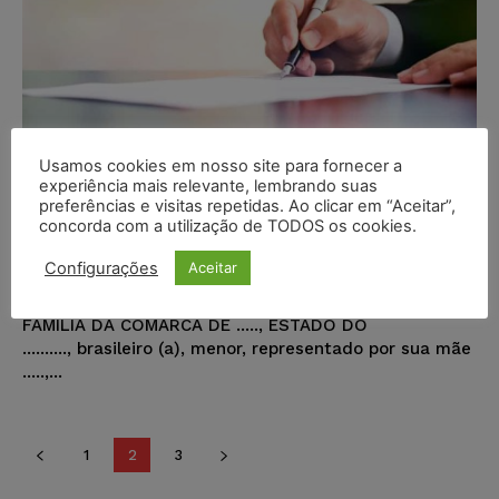
Petição – Família – Ação de
Usamos cookies em nosso site para fornecer a
experiência mais relevante, lembrando suas
investigação de paternidade
preferências e visitas repetidas. Ao clicar em “Aceitar”,
cumulada com alimentos (01)
concorda com a utilização de TODOS os cookies.
Pedro Correia Guedes
-
26/06/2018
Configurações
Aceitar
MODELOS DE PETIÇÃO
EXMO. SR. DR. JUIZ DE DIREITO DA ..... VARA DE
FAMÍLIA DA COMARCA DE ....., ESTADO DO
.........., brasileiro (a), menor, representado por sua mãe
.....,...
1
2
3