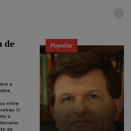
a de
Popular
obre a
sobre
ou entre
ceiras. O
nte a
 Recurso
nto de