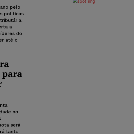
 ano pelo
 políticas
ributária.
erta a
íderes do
er até o
ra
 para
r
onta
idade no
s
quota será
rá tanto