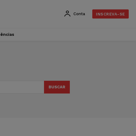
Conta
INSCREVA-SE
dências
BUSCAR