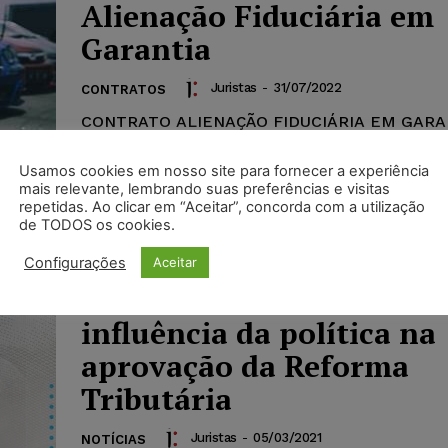
Alienação Fiduciária em
Garantia
Juristas
-
31/07/2022
CONTRATOS
CONTRATO ALIENAÇÃO FIDUCIÁRIA EM GARA
este instrumento particular, de um lado (razão 
................, com sede na cidade de ..............., E
Usamos cookies em nosso site para fornecer a experiência
........., à...
mais relevante, lembrando suas preferências e visitas
repetidas. Ao clicar em “Aceitar”, concorda com a utilização
de TODOS os cookies.
Advogados tributaristas 
Configurações
Aceitar
contabilistas debatem
influência da política na
aprovação da Reforma
Tributária
Juristas
-
05/03/2021
NOTÍCIAS