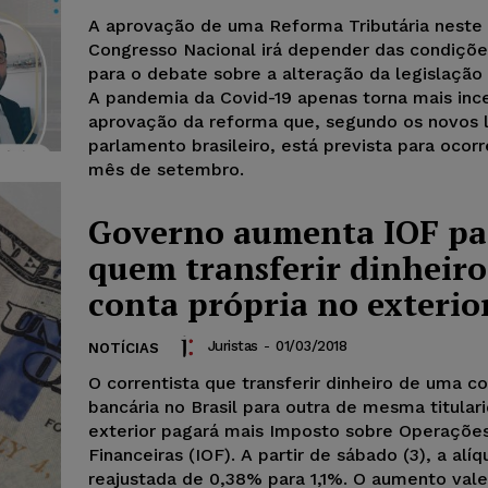
A aprovação de uma Reforma Tributária neste
Congresso Nacional irá depender das condições
para o debate sobre a alteração da legislação t
A pandemia da Covid-19 apenas torna mais inc
aprovação da reforma que, segundo os novos l
parlamento brasileiro, está prevista para ocorr
mês de setembro.
Governo aumenta IOF pa
quem transferir dinheiro
conta própria no exterio
Juristas
-
01/03/2018
NOTÍCIAS
O correntista que transferir dinheiro de uma c
bancária no Brasil para outra de mesma titular
exterior pagará mais Imposto sobre Operaçõe
Financeiras (IOF). A partir de sábado (3), a alí
reajustada de 0,38% para 1,1%. O aumento vale