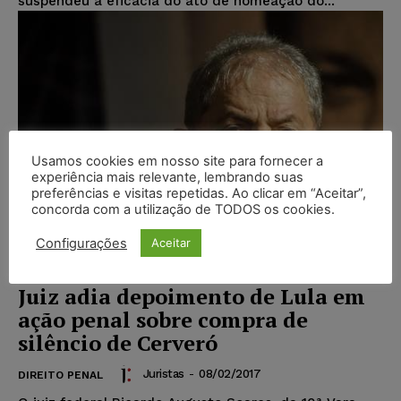
suspendeu a eficácia do ato de nomeação do...
Usamos cookies em nosso site para fornecer a
experiência mais relevante, lembrando suas
preferências e visitas repetidas. Ao clicar em “Aceitar”,
concorda com a utilização de TODOS os cookies.
Configurações
Aceitar
Juiz adia depoimento de Lula em
ação penal sobre compra de
silêncio de Cerveró
Juristas
-
08/02/2017
DIREITO PENAL