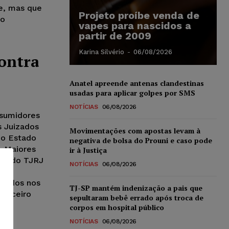
e, mas que
Projeto proíbe venda de
ão
vapes para nascidos a
partir de 2009
Karina Silvério
-
06/08/2026
contra
Anatel apreende antenas clandestinas
usadas para aplicar golpes por SMS
NOTÍCIAS
06/08/2026
nsumidores
s Juizados
Movimentações com apostas levam à
 do Estado
negativa de bolsa do Prouni e caso pode
– Maiores
ir à Justiça
ite do TJRJ
NOTÍCIAS
06/08/2026
 de
onados nos
TJ-SP mantém indenização a pais que
terceiro
sepultaram bebê errado após troca de
corpos em hospital público
NOTÍCIAS
06/08/2026