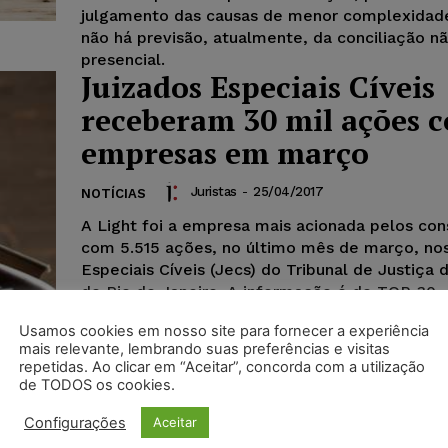
julgamento das causas de menor complexidad
não há previsão, atualmente, da conciliação n
presencial.
Juizados Especiais Cíveis
receberam 30 mil ações 
empresas em março
Juristas
-
25/04/2017
NOTÍCIAS
A Light foi a empresa mais acionada pelos co
com 5.515 ações, no último mês de março, no
Especiais Cíveis (Jecs) do Tribunal de Justiça
do Rio de Janeiro. A informação é do TOP-30 
Litigantes, que é publicado mensalmente no s
Usamos cookies em nosso site para fornecer a experiência
e reúne as 30 empresas que lideram o ranking
mais relevante, lembrando suas preferências e visitas
fornecedores de produtos e serviços mais aci
repetidas. Ao clicar em “Aceitar”, concorda com a utilização
Jecs. As empresas listadas pelo TOP 30 neste 
de TODOS os cookies.
mês do ano somaram, no total, 34.620 ações.
Configurações
Aceitar