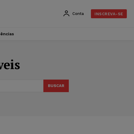
Conta
INSCREVA-SE
dências
veis
BUSCAR