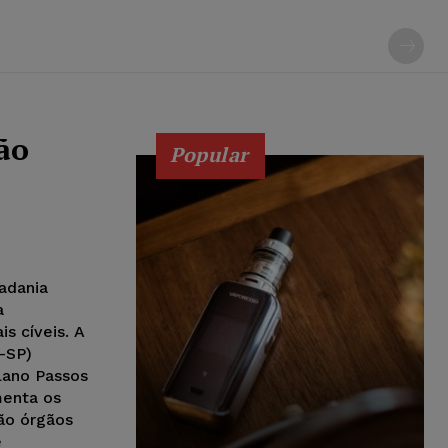
ão
Popular
adania
a
is cíveis. A
-SP)
lano Passos
menta os
são órgãos
e