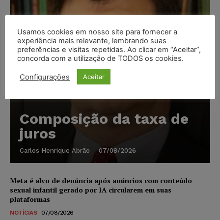
Usamos cookies em nosso site para fornecer a
experiência mais relevante, lembrando suas
preferências e visitas repetidas. Ao clicar em “Aceitar”,
concorda com a utilização de TODOS os cookies.
Configurações
Aceitar
Composição da taxa de
juros
Carlos Henrique Abrão
-
07/08/2026
Meta é alvo de denúncia após anúncios com conteúdo
sexual infantil gerado por IA circularem em suas
plataformas
NOTÍCIAS
07/08/2026