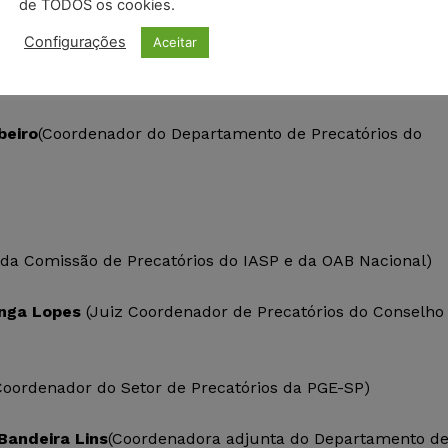
de TODOS os cookies.
Configurações
Aceitar
á
(Presidente da Frente Parlamentar em Defesa da
beiro
(Coordenador do Departamento de Precatórios do
 da Comissão de Precatórios do IASP e da OAB Nacional)
enga Lopes
(Juiz Coordenador de Precatórios do Conselho
oordenador do Setor de Precatórios da PGE-SP)
Bandeira Lins
(Coordenadora adjunta do Departamento d