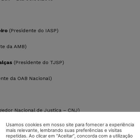
iro
(Presidente do IASP)
nte da AMB)
alças
(Presidente do TJSP)
ente da OAB Nacional)
gedor Nacional de Justiça – CNJ)
Usamos cookies em nosso site para fornecer a experiência
x-Presidente da OAB Nacional)
mais relevante, lembrando suas preferências e visitas
repetidas. Ao clicar em “Aceitar”, concorda com a utilização