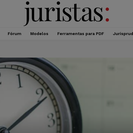
Fórum
Modelos
Ferramentas para PDF
Jurispru