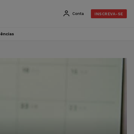
Conta
INSCREVA-SE
dências