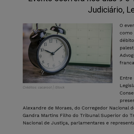
Judiciário, L
O eve
como 
débito
palest
Advog
franc
Entre 
Legisl
Créditos: cacaroot | iStock
Conse
prese
Alexandre de Moraes, do Corregedor Nacional de
Gandra Martins Filho do Tribunal Superior do T
Nacional de Justiça, parlamentares e representa