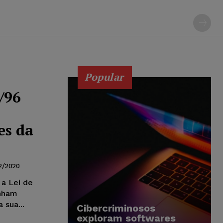
Popular
/96
es da
2/2020
 a Lei de
enham
 sua...
Cibercriminosos
exploram softwares