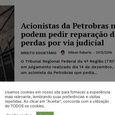
Acionistas da Petrobras 
podem pedir reparação d
perdas por via judicial
Wilson Roberto
-
31/12/2016
DIREITO SOCIETÁRIO
O Tribunal Regional Federal da 4ª Região (TRF
em julgamento realizado dia 14 de dezembro, 
um acionista da Petrobras que pedia...
Usamos cookies em nosso site para fornecer a experiência
mais relevante, lembrando suas preferências e visitas
repetidas. Ao clicar em “Aceitar”, concorda com a utilização
de TODOS os cookies.