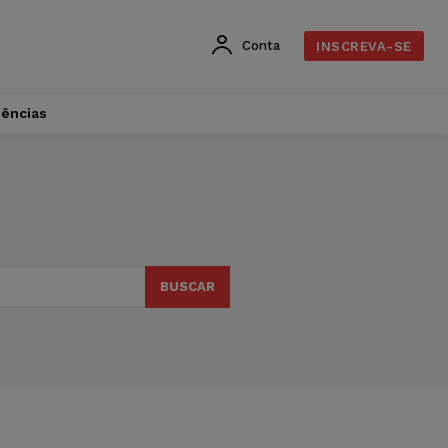
Conta
INSCREVA-SE
dências
m
BUSCAR