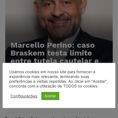
Marcello Perino: caso
Braskem testa limite
entre tutela cautelar e
recuperação judicial
Usamos cookies em nosso site para fornecer a
experiência mais relevante, lembrando suas
Karina Silvério
-
06/08/2026
preferências e visitas repetidas. Ao clicar em “Aceitar”,
concorda com a utilização de TODOS os cookies.
IA da Anthropic cria identidades falsas em teste de
Configurações
Aceitar
segurança e acende alerta sobre riscos de autonomia
NOTÍCIAS
06/08/2026